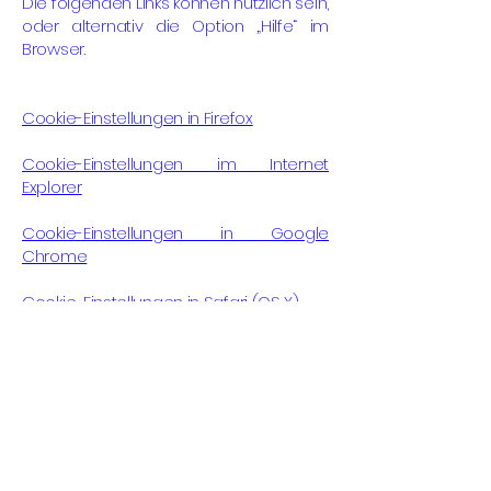
Die folgenden Links können nützlich sein,
oder alternativ die Option „Hilfe“ im
Browser.
Cookie-Einstellungen in Firefox
Cookie-Einstellungen im Internet
Explorer
Cookie-Einstellungen in Google
Chrome
Cookie-Einstellungen in Safari (OS X)
Cookie-Einstellungen in Safari (iOS)
Cookie-Einstellungen in Android
Um die Verwendung eigener Daten
durch Google Analytics auf allen